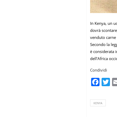
In Kenya, un uo
dovrà scontare 
venduto carne a
Secondo la leg
è considerata i
dell’Africa occ
Condividi
Fac
T
KENYA