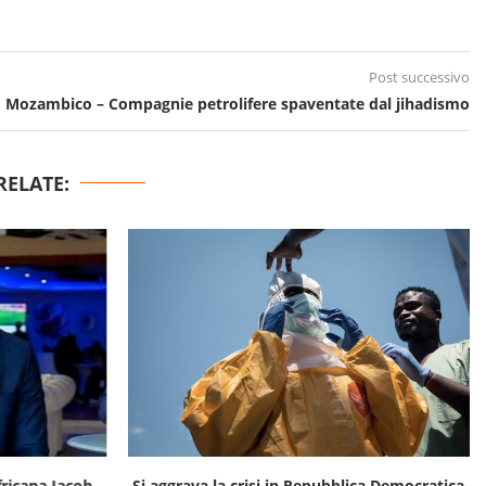
Post successivo
Mozambico – Compagnie petrolifere spaventate dal jihadismo
RELATE:
fricana Jacob
Si aggrava la crisi in Repubblica Democratica