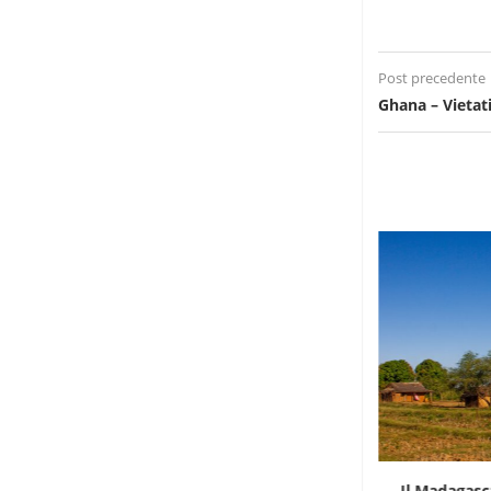
Post precedente
Ghana – Vietati 
L’ombra del cianuro sulla strage di elefanti
Il Madagasca