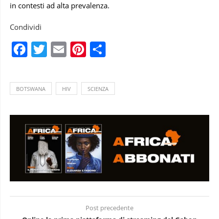
in contesti ad alta prevalenza.
Condividi
Facebook
Twitter
Email
Pinterest
Condividi
BOTSWANA
HIV
SCIENZA
Post precedente