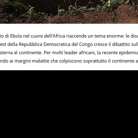
io di Ebola nel cuore dell’Africa riaccende un tema enorme: le dis
’est della Repubblica Democratica del Congo cresce il dibattito su
terna al continente. Per molti leader africani, la recente epidemia
ndo ai margini malattie che colpiscono soprattutto il continente a