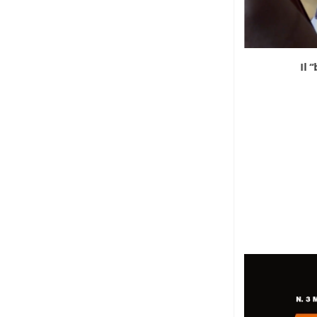
Dentro la discarica keniana di Dandora
Il 
26 Luglio 2026