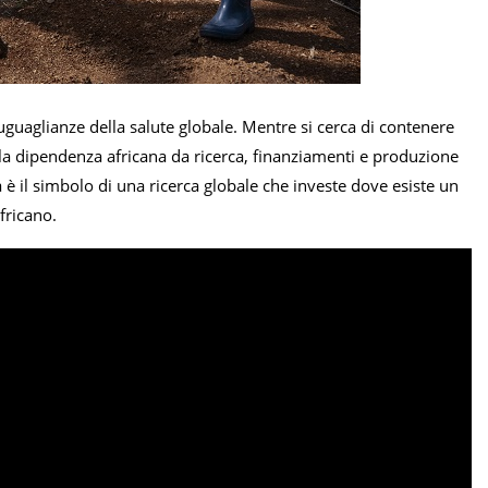
uguaglianze della salute globale. Mentre si cerca di contenere
lla dipendenza africana da ricerca, finanziamenti e produzione
 è il simbolo di una ricerca globale che investe dove esiste un
fricano.