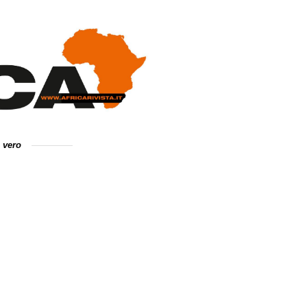
e vero