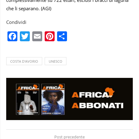
che li separano. (AGI)
Condividi
Facebook
Twitter
Email
Pinterest
Condividi
COSTA D'AVORIO
UNESCO
Post precedente