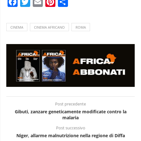
Facebook
Twitter
Email
Pinterest
Condividi
CINEMA
CINEMA AFRICANO
ROMA
Post precedente
Gibuti, zanzare geneticamente modificate contro la
malaria
Post successivo
Niger, allarme malnutrizione nella regione di Diffa