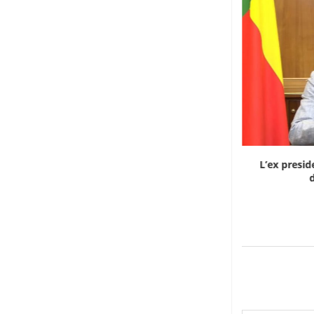
Dieci cinesi a processo in Mali per l’apertura...
L’ex presid
d
8 Agosto 2026