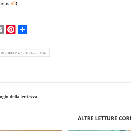
onte:
Rfi
)
ebook
witter
Email
Pinterest
Condividi
REPUBBLICA CENTRAFRICANA
ogio della lentezza
ALTRE LETTURE COR