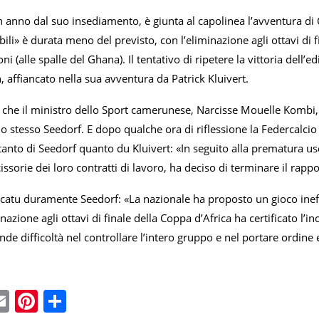
nno dal suo insediamento, è giunta al capolinea l’avventura di C
li» è durata meno del previsto, con l’eliminazione agli ottavi di 
oni (alle spalle del Ghana). Il tentativo di ripetere la vittoria dell’
 affiancato nella sua avventura da Patrick Kluivert.
 che il ministro dello Sport camerunese, Narcisse Mouelle Kombi, 
o stesso Seedorf. E dopo qualche ora di riflessione la Federcalc
anto di Seedorf quanto du Kluivert: «In seguito alla prematura us
cissorie dei loro contratti di lavoro, ha deciso di terminare il rap
catu duramente Seedorf: «La nazionale ha proposto un gioco ineff
nazione agli ottavi di finale della Coppa d’Africa ha certificato l’i
de difficoltà nel controllare l’intero gruppo e nel portare ordine 
ebook
witter
Email
Pinterest
Condividi