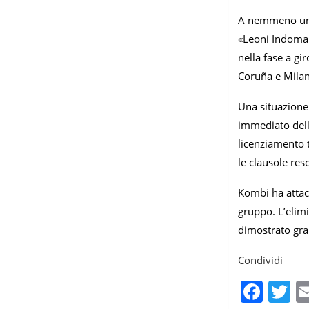
A nemmeno un a
«Leoni Indomabi
nella fase a gir
Coruña e Milan,
Una situazione
immediato dell
licenziamento t
le clausole res
Kombi ha attac
gruppo. L’elimi
dimostrato gran
Condividi
Fac
T