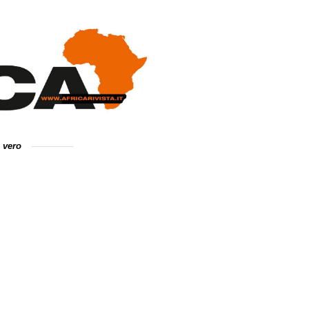
e vero