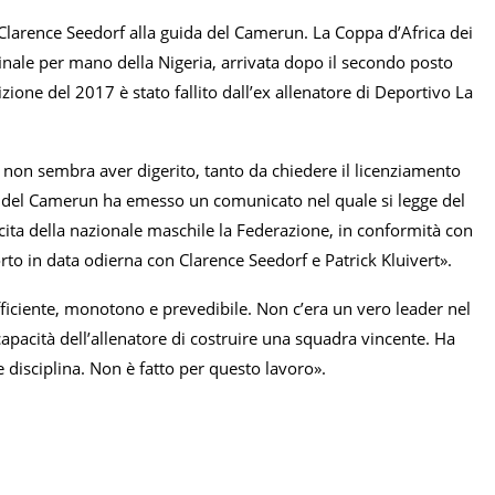
larence Seedorf alla guida del Camerun. La Coppa d’Africa dei
finale per mano della Nigeria, arrivata dopo il secondo posto
edizione del 2017 è stato fallito dall’ex allenatore di Deportivo La
non sembra aver digerito, tanto da chiedere il licenziamento
io del Camerun ha emesso un comunicato nel quale si legge del
cita della nazionale maschile la Federazione, in conformità con
porto in data odierna con Clarence Seedorf e Patrick Kluivert».
iciente, monotono e prevedibile. Non c’era un vero leader nel
ncapacità dell’allenatore di costruire una squadra vincente. Ha
e disciplina. Non è fatto per questo lavoro».