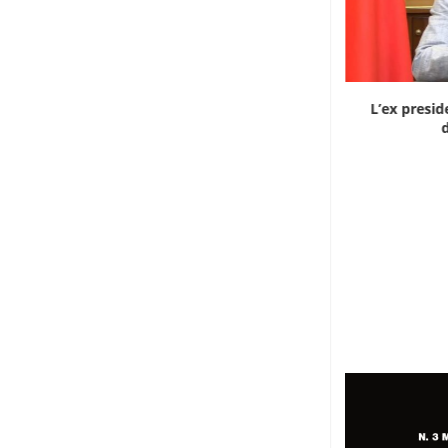
Dieci cinesi a processo in Mali per l’apertura...
L’ex presid
d
8 Agosto 2026