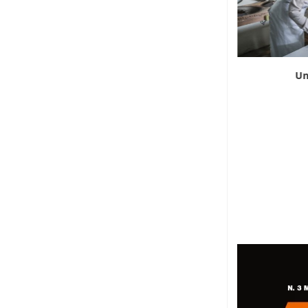
Carbone sue due ruote
Un
6 Agosto 2026