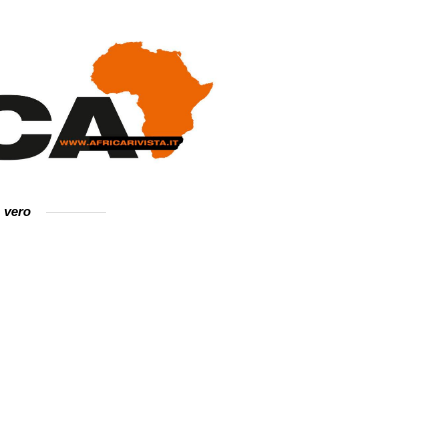
e vero