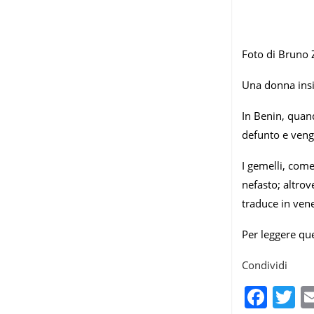
Foto di Bruno 
Una donna insie
In Benin, quan
defunto e vengo
I gemelli, come
nefasto; altrov
traduce in ven
Per leggere qu
Condividi
Fac
T