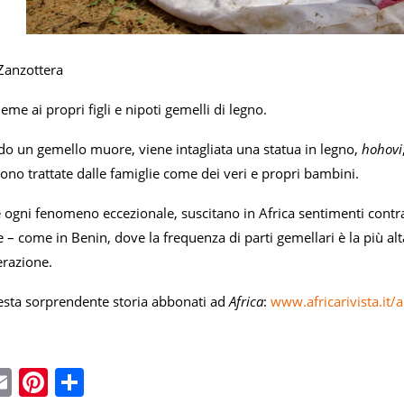
Zanzottera
me ai propri figli e nipoti gemelli di legno.
do un gemello muore, viene intagliata una statua in legno,
hohovi
no trattate dalle famiglie come dei veri e propri bambini.
 ogni fenomeno eccezionale, suscitano in Africa sentimenti contra
e – come in Benin, dove la frequenza di parti gemellari è la più 
erazione.
esta sorprendente storia abbonati ad
Africa
:
www.africarivista.it/
ebook
witter
Email
Pinterest
Condividi