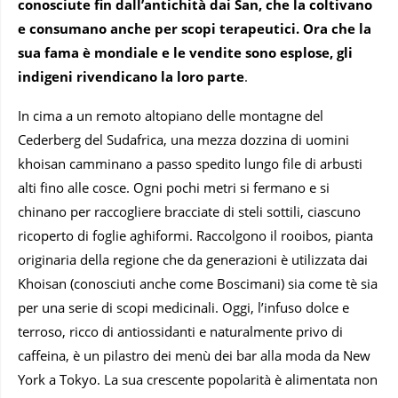
conosciute fin dall’antichità dai San, che la coltivano
e consumano anche per scopi terapeutici. Ora che la
sua fama è mondiale e le vendite sono esplose, gli
indigeni rivendicano la loro parte
.
In cima a un remoto altopiano delle montagne del
Cederberg del Sudafrica, una mezza dozzina di uomini
khoisan camminano a passo spedito lungo file di arbusti
alti fino alle cosce. Ogni pochi metri si fermano e si
chinano per raccogliere bracciate di steli sottili, ciascuno
ricoperto di foglie aghiformi. Raccolgono il rooibos, pianta
originaria della regione che da generazioni è utilizzata dai
Khoisan (conosciuti anche come Boscimani) sia come tè sia
per una serie di scopi medicinali. Oggi, l’infuso dolce e
terroso, ricco di antiossidanti e naturalmente privo di
caffeina, è un pilastro dei menù dei bar alla moda da New
York a Tokyo. La sua crescente popolarità è alimentata non