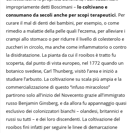
impropriamente detti Boscimani –
lo coltivano e
consumano da secoli anche per scopi terapeutici
. Per
curare il mal di denti dei bambini, per esempio, o come
rimedio a malattie della pelle quali l’eczema, per alleviare i
crampi allo stomaco o per ridurre il livello di colesterolo e
zuccheri in circolo, ma anche come infiammatorio o contro
la disidratazione. La pianta da cui il rooibos è tratto fu
scoperta, dal punto di vista europeo, nel 1772 quando un
botanico svedese, Carl Thunberg, visitò l’area e iniziò a
studiare l’arbusto. La coltivazione su scala più ampia e la
commercializzazione di questo “infuso miracoloso”
partirono solo all’inizio del Novecento grazie all’immigrato
russo Benjamin Ginsberg, e da allora fu appannaggio quasi
esclusivo dei colonizzatori bianchi – olandesi, britannici e
russi su tutti – e dei loro discendenti. La coltivazione del
rooibos finì infatti per seguire le linee di demarcazione