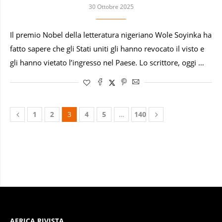
30 Ottobre 2025
Il premio Nobel della letteratura nigeriano Wole Soyinka ha
fatto sapere che gli Stati uniti gli hanno revocato il visto e
gli hanno vietato l’ingresso nel Paese. Lo scrittore, oggi …
1
2
3
4
5
…
140
AFRICA RIVISTA