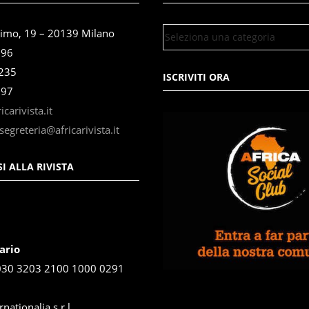
simo, 19 – 20139 Milano
696
3235
ISCRIVITI ORA
897
carivista.it
segreteria@africarivista.it
I ALLA RIVISTA
ario
030 3203 2100 1000 0291
rnationalia s.r.l.