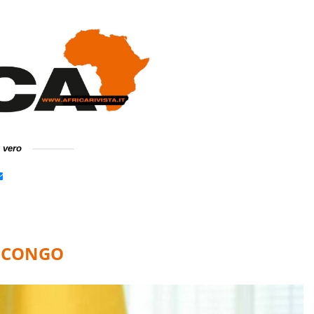
e vero
N CONGO