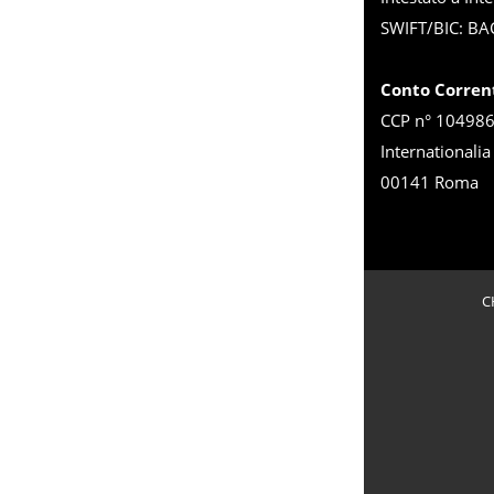
SWIFT/BIC: BA
Conto Corren
CCP n° 1049863
Internationalia
00141 Roma
C