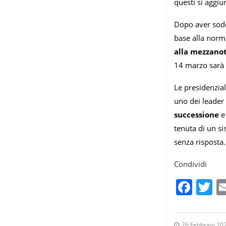
questi si aggi
Dopo aver soddi
base alla norma
alla mezzano
14 marzo sarà i
Le presidenzia
uno dei leader 
successione
e 
tenuta di un si
senza risposta.
Condividi
Fac
T
26 Febbraio 20