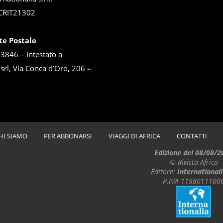
CRIT21302
te Postale
846 – Intestato a
 srl, Via Conca d’Oro, 206
–
HI SIAMO
PER ABBONARSI
VIAGGI DI AFRICA
CONTATTI
Edizione del 08/08/2
© Rivista Africa
Editore:
Internationali
P.IVA 1198011100