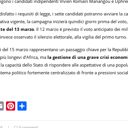
ungono i candidati indipendenti Vivien Romain Manangou e Uphr
sfatto i requisiti di legge, i sette candidati potranno avviare la c
tiva vigente, la campagna inizierà quindici giorni prima del voto,
tte del 13 marzo
. Il 12 marzo è previsto il voto anticipato dei mil
nvece osservato il silenzio elettorale, alla vigilia del primo turno.
li del 15 marzo rappresentano un passaggio chiave per la Repubb
più longevi d’Africa, ma
la gestione di una grave crisi econom
la capacità dello Stato di rispondere alle aspettative di una popo
stema politico fortemente centralizzato di fronte a pressioni social
ebook
witter
Email
Pinterest
Condividi
26
0 commentI