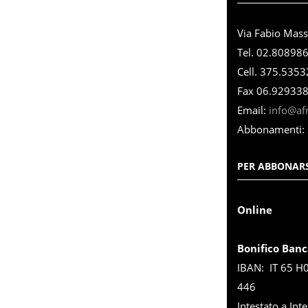
Via Fabio Mas
Tel. 02.80898
Cell. 375.535
Fax 06.92933
Email:
info@afri
Abbonamenti:
PER ABBONARS
Online
Bonifico Banc
IBAN: IT 65 H
446
Intestato a Inte