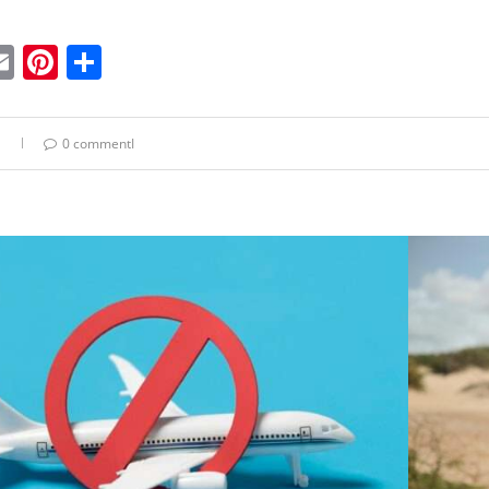
ebook
witter
Email
Pinterest
Condividi
0 commentI