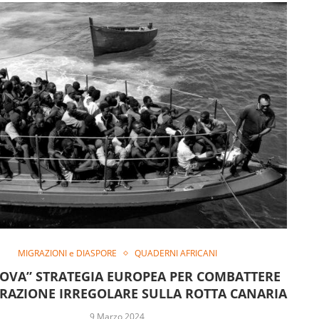
MIGRAZIONI e DIASPORE
QUADERNI AFRICANI
OVA” STRATEGIA EUROPEA PER COMBATTERE
GRAZIONE IRREGOLARE SULLA ROTTA CANARIA
9 Marzo 2024