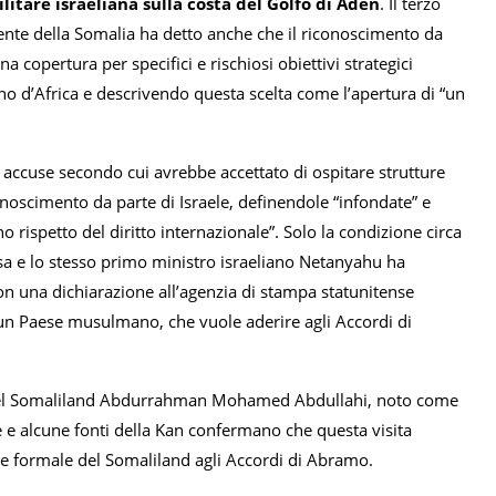
litare israeliana sulla costa del Golfo di Aden
. Il terzo
idente della Somalia ha detto anche che il riconoscimento da
 copertura per specifici e rischiosi obiettivi strategici
rno d’Africa e descrivendo questa scelta come l’apertura di “un
 le accuse secondo cui avrebbe accettato di ospitare strutture
iconoscimento da parte di Israele, definendole “infondate” e
rispetto del diritto internazionale”. Solo la condizione circa
sa e lo stesso primo ministro israeliano Netanyahu ha
on una dichiarazione all’agenzia di stampa statunitense
un Paese musulmano, che vuole aderire agli Accordi di
te del Somaliland Abdurrahman Mohamed Abdullahi, noto come
ne e alcune fonti della Kan confermano che questa visita
ne formale del Somaliland agli Accordi di Abramo.