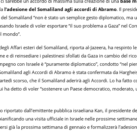
ci sarebbe un accordo di massima sulla creazione di una
base mi
da
l’adesione del Somaliland agli accordi di Abramo
. Il pres
e del Somaliland “non è stato un semplice gesto diplomatico, ma una
cusando Israele di voler esportare “il suo problema a Gaza” nel Co
el mondo”.
o degli Affari esteri del Somaliland, riporta al-Jazeera, ha respinto
iane e di reinsediare i palestinesi sfollati da Gaza in cambio del r
mpegno con Israele è “puramente diplomatico”, condotto “nel pieno 
 Somaliland agli Accordi di Abramo è stata confermata da Harghei
tedì scorso, che il Somaliland aderirà agli Accordi. Lo ha fatto c
i ha detto di voler “sostenere un Paese democratico, moderato, 
 riportato dall’emittente pubblica israeliana Kan, il presiden
pianificando una visita ufficiale in Israele nelle prossime settima
ersi già la prossima settimana di gennaio e formalizzerà l’adesio