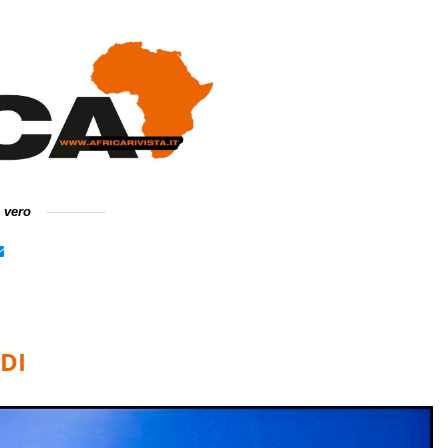
e vero
DI