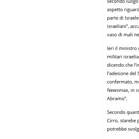
secondo luogo 
aspetto riguar
parte di Israel
israeliani”, ac
vaso di mali n
Ieri il ministr
militari israel
dicendo che l’i
l’adesione del
confermato, mar
Newsmax, in cu
Abramo”.
Secondo quanto
Cirro, starebe 
potrebbe svolg