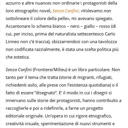
azzurro e altre nuances non ordinarie i protagonisti della
loro etnographic novel,
Senza Confini
. «Volevamo
non
sottolineare il colore della pelle», mi avevano spiegato.
Accantonare lo schema bianco – nero – giallo – rosso (di
cui, per inciso, prima del naturalista settecentesco Carlo
Linneo non c’è traccia), sbizzarrendosi con una tavolozza
non codificata razzialmente, è stata una scelta politica più
che estetica.
Senza Confin
i (Frontiere/Milieu) è un libro particolare. Non
tanto per il tema che tratta (storie di migranti, rifugiati,
richiedenti asilo, alle prese con l’esistenza quotidiana) o il
fatto di essere “disegnato”. E’ il modo in cui i disegni si
innervano sulle storie dei protagonisti, hanno contribuito a
raccoglierle e poi a ridefinirle, a farne un progetto
editoriale originale. Un’opera in cui rigore etnografico,
creatività visuale, sperimentazione di nuovi strumenti e