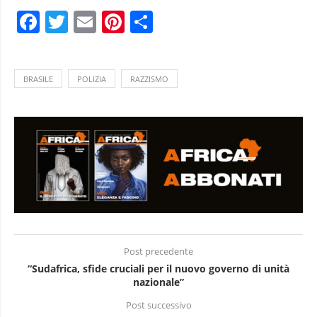
Facebook
Twitter
Email
Pinterest
Condividi
BRASILE
POLIZIA
RAZZISMO
Post precedente
“Sudafrica, sfide cruciali per il nuovo governo di unità
nazionale”
Post successivo