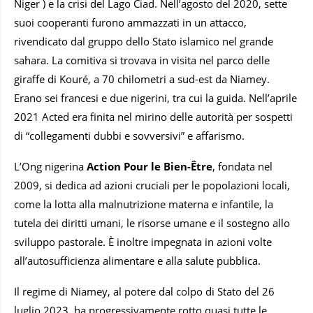
Niger ) e la crisi del Lago Ciad. Nell’agosto del 2020, sette
suoi cooperanti furono ammazzati in un attacco,
rivendicato dal gruppo dello Stato islamico nel grande
sahara. La comitiva si trovava in visita nel parco delle
giraffe di Kouré, a 70 chilometri a sud-est da Niamey.
Erano sei francesi e due nigerini, tra cui la guida. Nell’aprile
2021 Acted era finita nel mirino delle autorità per sospetti
di “collegamenti dubbi e sovversivi” e affarismo.
L’Ong nigerina
Action Pour le Bien-Être
, fondata nel
2009, si dedica ad azioni cruciali per le popolazioni locali,
come la lotta alla malnutrizione materna e infantile, la
tutela dei diritti umani, le risorse umane e il sostegno allo
sviluppo pastorale. È inoltre impegnata in azioni volte
all’autosufficienza alimentare e alla salute pubblica.
Il regime di Niamey, al potere dal colpo di Stato del 26
luglio 2023, ha progressivamente rotto quasi tutte le