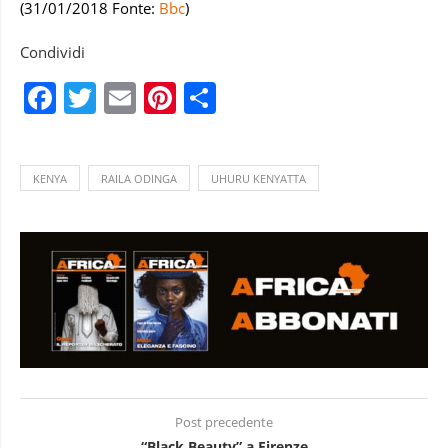
(31/01/2018 Fonte:
Bbc
)
Condividi
Facebook
Twitter
Email
Pinterest
Condividi
KENYA
RAILA ODINGA
UHURU KENYATTA
Post precedente
“Black Beauty” a Firenze