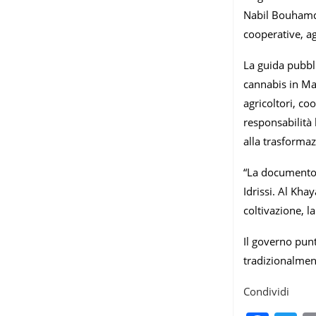
Nabil Bouhamdi,
cooperative, ag
​La guida pubbl
cannabis in Mar
agricoltori, coo
responsabilità l
alla trasforma
“La documento i
Idrissi. Al Kha
coltivazione, l
Il governo punt
tradizionalment
Condividi