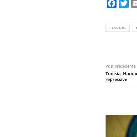
Fac
T
CANNABIS
Post precedente
Tunisia, Human
repressive