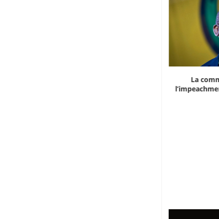
Marocco, la crescita non basta: l’analisi
La comm
economica dietro...
l’impeachmen
6 Agosto 2026