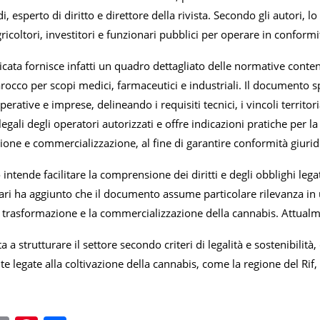
 esperto di diritto e direttore della rivista. Secondo gli autori, l
ricoltori, investitori e funzionari pubblici per operare in conform
icata fornisce infatti un quadro dettagliato delle normative contenu
occo per scopi medici, farmaceutici e industriali. Il documento spe
perative e imprese, delineando i requisiti tecnici, i vincoli territori
egali degli operatori autorizzati e offre indicazioni pratiche per la g
zione e commercializzazione, al fine di garantire conformità giur
ntende facilitare la comprensione dei diritti e degli obblighi legati
yari ha aggiunto che il documento assume particolare rilevanza in 
a trasformazione e la commercializzazione della cannabis. Attualm
a a strutturare il settore secondo criteri di legalità e sostenibilità
e legate alla coltivazione della cannabis, come la regione del Rif, 