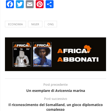
Facebook
Twitter
Email
Pinterest
Condividi
ECONOMIA
NIGER
ONG
Post precedente
Un esemplare di Avicennia marina
Post successivo
Il riconoscimento del Somaliland, un gioco diplomatico
complesso