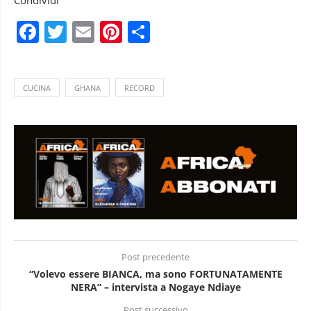
Condividi
Facebook
Twitter
Email
Pinterest
Condividi
CUCINA
GHANA
RECORD
Post precedente
“Volevo essere BIANCA, ma sono FORTUNATAMENTE
NERA” – intervista a Nogaye Ndiaye
Post successivo