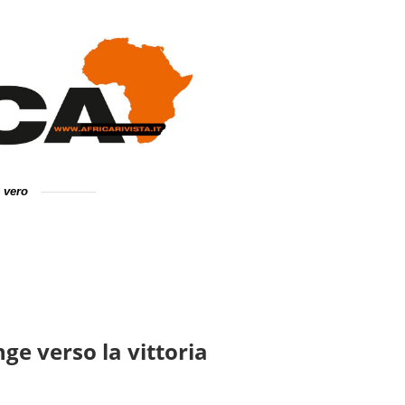
e vero
nge verso la vittoria