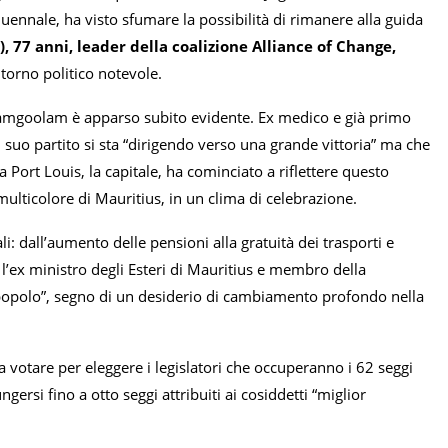
uennale, ha visto sfumare la possibilità di rimanere alla guida
 77 anni, leader della coalizione Alliance of Change,
torno politico notevole.
 di Ramgoolam è apparso subito evidente. Ex medico e già primo
suo partito si sta “dirigendo verso una grande vittoria” ma che
Port Louis, la capitale, ha cominciato a riflettere questo
lticolore di Mauritius, in un clima di celebrazione.
 dall’aumento delle pensioni alla gratuità dei trasporti e
i, l’ex ministro degli Esteri di Mauritius e membro della
del popolo”, segno di un desiderio di cambiamento profondo nella
i a votare per eleggere i legislatori che occuperanno i 62 seggi
ersi fino a otto seggi attribuiti ai cosiddetti “miglior