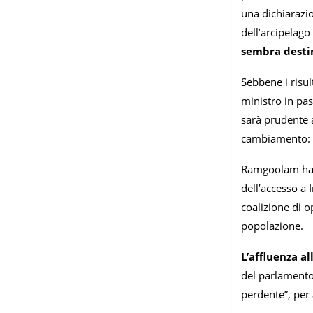
una dichiarazio
dell’arcipelago
sembra destin
Sebbene i risul
ministro in pas
sarà prudente a
cambiamento: d
Ramgoolam ha b
dell’accesso a 
coalizione di o
popolazione.
L’affluenza al
del parlamento.
perdente”, per 