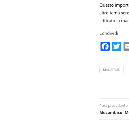
Questo importan
altro tema sens
criticato la ma
Condividi
Fac
T
MAURITIUS
Post precedente
Mozambico, Mon