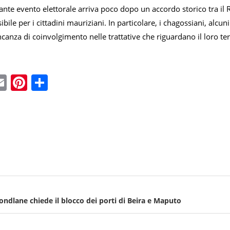
te evento elettorale arriva poco dopo un accordo storico tra il R
ibile per i cittadini mauriziani. In particolare, i chagossiani, alcu
ncanza di coinvolgimento nelle trattative che riguardano il loro ter
ebook
witter
Email
Pinterest
Condividi
dlane chiede il blocco dei porti di Beira e Maputo