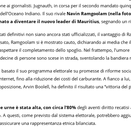
ne ai giornalisti. Jugnauth, in corsa per il secondo mandato quinq
 dell’Oceano Indiano. Il suo rivale
Navin Ramgoolam (nella foto),
ato a diventare il nuovo leader di Mauritius
, segnando un ri
tati definitivi non siano ancora stati ufficializzati, il vantaggio
sato, Ramgoolam si è mostrato cauto, dichiarando ai media che il 
spettare il completamento dello spoglio. Nel frattempo, l’umore a 
ecine di persone sono scese in strada, sventolando la bandiera mu
asato il suo programma elettorale su promesse di riforme sociali:
Internet, fino alla riduzione dei costi del carburante. A fianco a lu
pposizione, Arvin Boolell, ha definito il risultato una “vittoria 
le urne è stata alta, con circa l’80%
degli aventi diritto recatis
 A questi, come previsto dal sistema elettorale, potrebbero aggiung
assicurare una rappresentanza etnica bilanciata.