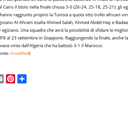
 Cairo il titolo nella finale chiusa 3-0 (26-24, 25-18, 25-21): gli e
hanno raggiunto proprio la Tunisia a quota otto trofei africani vint
egiziano Al-Ahram esalta Ahmed Salah, Ahmed Abdel-Hay e Badawy
y egiziano. Una squadra che avrà la possibilità di sfidare le migli
8 al 23 settembre in Giappone. Raggiungendo la finale, anche la Tu
nvece vinta dall’Algeria che ha battuto 3-1 il Marocco.
onte:
AnsaMed
)
ebook
witter
Email
Pinterest
Condividi