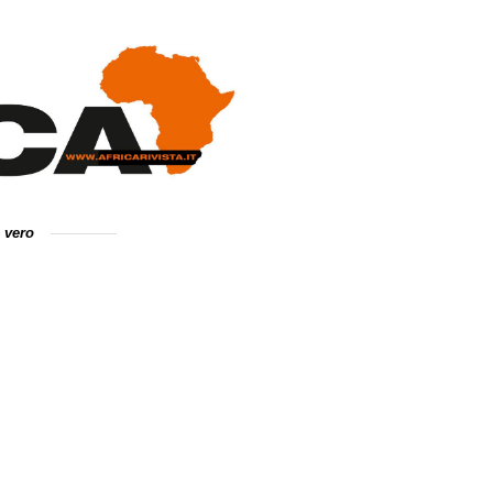
e vero