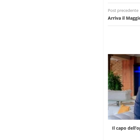
Post precedente
Arriva il Maggi
Il Madagascar riprende il controllo delle
Il capo dell’
proprietà coloniali