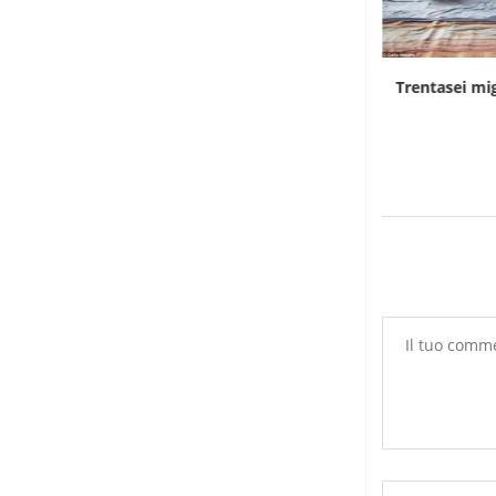
Rd Congo, Kinshasa in allerta per i contagi...
Trentasei mig
7 Agosto 2026