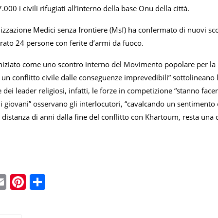
000 i civili rifugiati all’interno della base Onu della città.
nizzazione Medici senza frontiere (Msf) ha confermato di nuovi scont
rato 24 persone con ferite d’armi da fuoco.
niziato come uno scontro interno del Movimento popolare per la li
 un conflitto civile dalle conseguenze imprevedibili” sottolineano l
e dei leader religiosi, infatti, le forze in competizione “stanno fac
 i giovani” osservano gli interlocutori, “cavalcando un sentiment
 distanza di anni dalla fine del conflitto con Khartoum, resta una 
ebook
witter
Email
Pinterest
Condividi