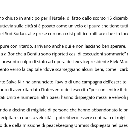
o chiuso in anticipo per il Natale, di fatto dallo scorso 15 dicem
uttavia sulla città si è posato come un velo di paura che tiene tutt
del Sud Sudan, alle prese con una crisi politico-militare che sta fac
ppure con ritardo, arrivano anche qui e non lasciano ben sperare. I
sia a Bor che a Bentiu sono riportati casi di esecuzioni sommarie” ra
 presunto colpo di stato ad opera dell’ex vicepresidente Riek Mac
ento verso la capitale “dove scarseggiano alcuni beni, come i carbu
nte Salva Kiir ha annunciato l’avvio di una campagna dell’esercito v
ando di aver ritardato l’intervento dell’esercito “per consentire il 
tati Uniti e numerosi altri paesi hanno dispiegato mezzi e velivoli 
endo a decine di migliaia di persone che hanno abbandonato le pro
ecipitare a questa velocità – potrebbero essere centinaia di migl
 due della missione di peacekeeping Unmiss dispiegata nel paese.