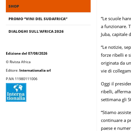
SHOP
“Le scuole hann
PROMO “VINI DEL SUDAFRICA”
a funzionare. T
DIALOGHI SULL’AFRICA 2026
Juba, capitale 
“Le notizie, se
Edizione del 07/08/2026
forze ribelli e 
© Rivista Africa
originata da un
Editore:
Internationalia srl
vie di collegam
P.IVA 11980111006
Oggi il preside
ribelli, afferm
settimana gli S
“Stiamo assist
continuare a pr
paese e numero