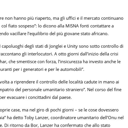
bre non hanno più riaperto, ma gli uffici e il mercato continuano
i col fiato sospeso”: lo dicono alla MISNA fonti contattare a
endo vacillare l’equilibrio del più giovane stato africano.
 capoluoghi degli stati di Jonglei e Unity sono sotto controllo di
ccontano gli interlocutori. A otto giorni dall’inizio della crisi
har, che smentisce con forza, l’insicurezza ha investo anche le
ranti per i generatori e per le automobili”.
olta a riprendere il controllo delle località cadute in mano ai
rimpatrio del personale umanitario straniero”. Nel corso del fine
per evacuare i concittadini dal paese.
prie case, ma nel giro di pochi giorni – se le cose dovessero
iaia” ha detto Toby Lanzer, coordinatore umanitario dell’Onu nel
 Di ritorno da Bor, Lanzer ha confermato che allo stato