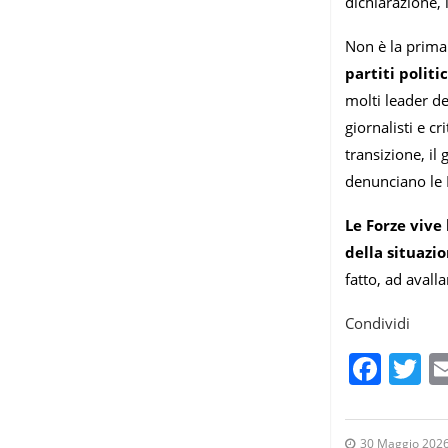
dichiarazione,
Non è la prima 
partiti politi
molti leader del
giornalisti e c
transizione, il
denunciano le 
Le Forze vive
della situazi
fatto, ad avall
Condividi
Fac
T
30 Maggio 202