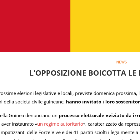
NEWS
L’OPPOSIZIONE BOICOTTA LE 
prossime elezioni legislative e locali, previste domenica prossima, l
i della società civile guineane,
hanno invitato i loro sostenitor
della Guinea denunciano un
processo elettorale «viziato da irr
aver instaurato «
un regime autoritario
», caratterizzato da repres
i simpatizzanti delle Forze Vive e dei 41 partiti sciolti illegalmente 