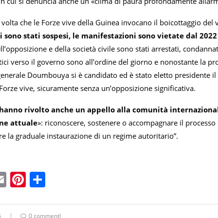
 in cui si denuncia anche un «clima di paura profondamente allar
volta che le Forze vive della Guinea invocano il boicottaggio del 
ci sono stati sospesi, le manifestazioni sono vietate dal 202
l’opposizione e della società civile sono stati arrestati, condannati o 
ritici verso il governo sono all’ordine del giorno e nonostante la pr
 generale Doumbouya si è candidato ed è stato eletto presidente il
Forze vive, sicuramente senza un’opposizione significativa.
 hanno rivolto anche un appello alla comunità internazionale
one attuale
»: riconoscere, sostenere o accompagnare il processo i
are la graduale instaurazione di un regime autoritario”.
ebook
witter
Email
Pinterest
Condividi
6
0 commentI