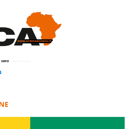
e vero
NE