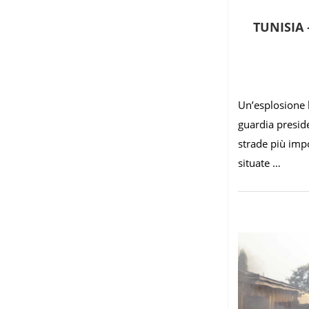
TUNISIA
Un’esplosione 
guardia presid
strade più impo
situate …