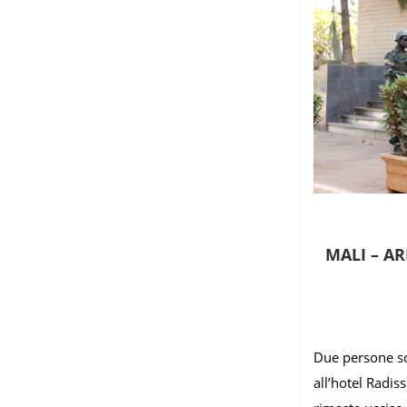
MALI – A
Due persone son
all’hotel Radi