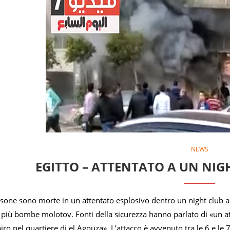
NEWS
EGITTO – ATTENTATO A UN NIG
one sono morte in un attentato esplosivo dentro un night club al 
o più bombe molotov. Fonti della sicurezza hanno parlato di «un 
airo nel quartiere di el Agouza». L’attacco è avvenuto tra le 6 e l