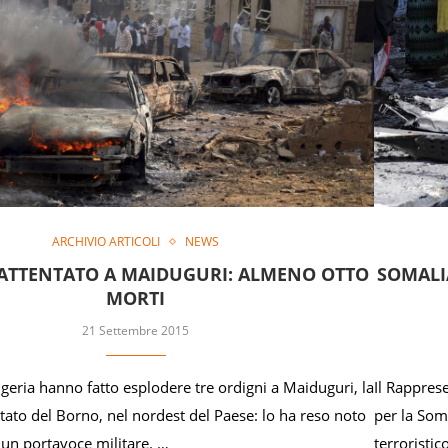
ARCHIVIO ARTICOLI
NEWS
 ATTENTATO A MAIDUGURI: ALMENO OTTO
SOMALI
MORTI
21 Settembre 2015
igeria hanno fatto esplodere tre ordigni a Maiduguri, la
Il Rappres
Stato del Borno, nel nordest del Paese: lo ha reso noto
per la Som
 un portavoce militare. …
terroristi