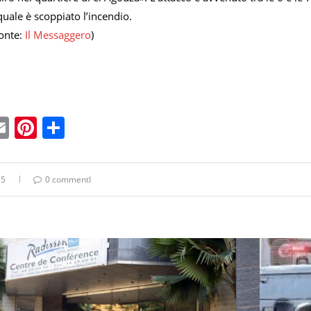
 quale è scoppiato l’incendio.
onte:
Il Messaggero
)
ebook
witter
Email
Pinterest
Condividi
15
0 commentI