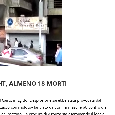
HT, ALMENO 18 MORTI
Cairo, in Egitto. L’esplosione sarebbe stata provocata dal
attacco con molotov lanciato da uomini mascherati contro un
e 7 del mattino. La procura di Agouza sta esaminando il locale