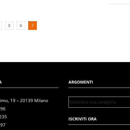
5
6
7
A
ARGOMENTI
simo, 19 – 20139 Milano
696
3235
ISCRIVITI ORA
897