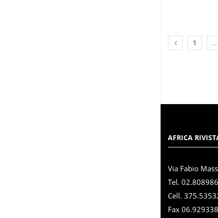
1
…
AFRICA RIVIST
Via Fabio Mas
Tel. 02.80898
Cell. 375.535
Fax 06.92933