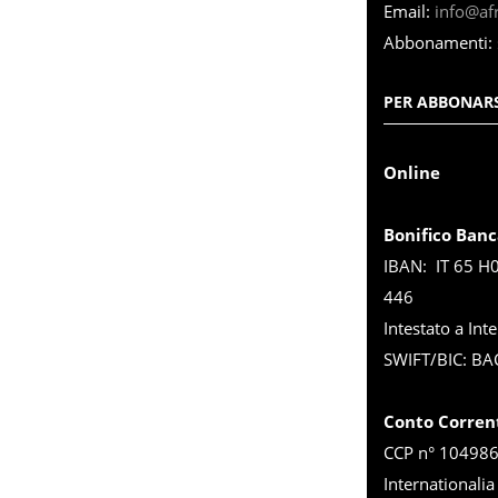
Email:
info@afri
Abbonamenti:
PER ABBONARS
Online
Bonifico Banc
IBAN: IT 65 H
446
Intestato a Inte
SWIFT/BIC: BA
Conto Corren
CCP n° 1049863
Internationalia