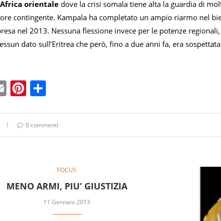
Africa orientale
dove la crisi somala tiene alta la guardia di mol
attore contingente. Kampala ha completato un ampio riarmo nel bi
resa nel 2013. Nessuna flessione invece per le potenze regionali, E
essun dato sull’Eritrea che però, fino a due anni fa, era sospettat
ebook
witter
Email
Pinterest
Condividi
0 commentI
FOCUS
MENO ARMI, PIU’ GIUSTIZIA
11 Gennaio 2013