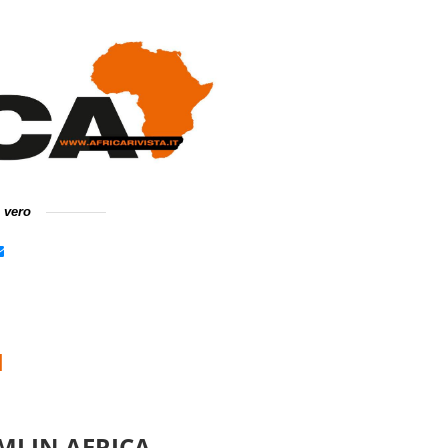
e vero
I
MI IN AFRICA