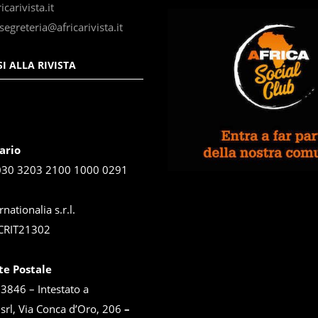
carivista.it
segreteria@africarivista.it
I ALLA RIVISTA
ario
030 3203 2100 1000 0291
rnationalia s.r.l.
CRIT21302
te Postale
846 – Intestato a
 srl, Via Conca d’Oro, 206
–