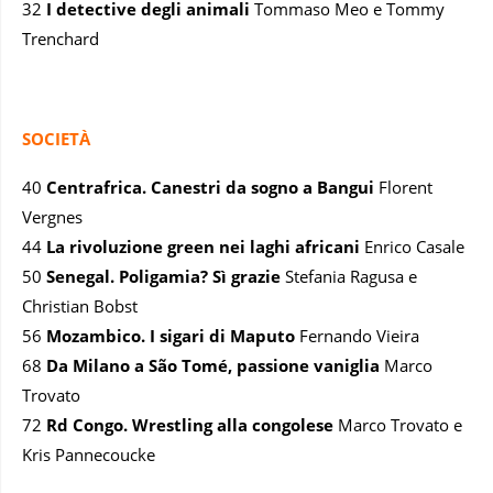
32
I detective degli animali
Tommaso Meo e Tommy
Trenchard
SOCIETÀ
40
Centrafrica. Canestri da sogno a Bangui
Florent
Vergnes
44
La rivoluzione green nei laghi africani
Enrico Casale
50
Senegal. Poligamia? Sì grazie
Stefania Ragusa e
Christian Bobst
56
Mozambico. I sigari di Maputo
Fernando Vieira
68
Da Milano a São Tomé, passione vaniglia
Marco
Trovato
72
Rd Congo. Wrestling alla congolese
Marco Trovato e
Kris Pannecoucke