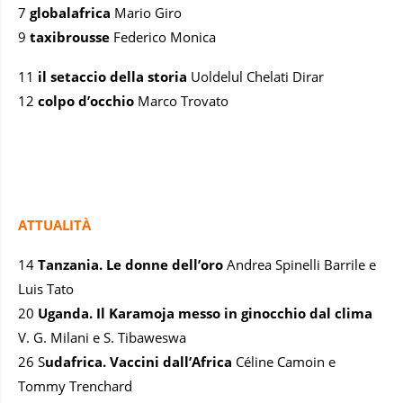
7
globalafrica
Mario Giro
9
taxibrousse
Federico Monica
11
il setaccio della storia
Uoldelul Chelati Dirar
12
colpo d’occhio
Marco Trovato
ATTUALITÀ
14
Tanzania. Le donne dell’oro
Andrea Spinelli Barrile e
Luis Tato
20
Uganda. Il Karamoja messo in ginocchio dal clima
V. G. Milani e S. Tibaweswa
26 S
udafrica. Vaccini dall’Africa
Céline Camoin e
Tommy Trenchard