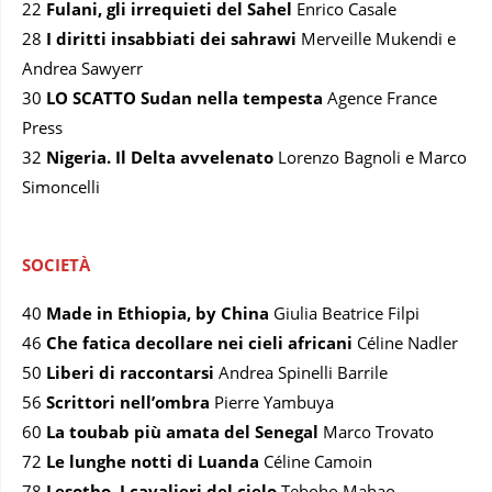
22
Fulani, gli irrequieti del Sahel
Enrico Casale
28
I diritti insabbiati dei sahrawi
Merveille Mukendi e
Andrea Sawyerr
30
LO SCATTO Sudan nella tempesta
Agence France
Press
32
Nigeria. Il Delta avvelenato
Lorenzo Bagnoli e Marco
Simoncelli
SOCIETÀ
40
Made in Ethiopia, by China
Giulia Beatrice Filpi
46
Che fatica decollare nei cieli africani
Céline Nadler
50
Liberi di raccontarsi
Andrea Spinelli Barrile
56
Scrittori nell’ombra
Pierre Yambuya
60
La toubab più amata del Senegal
Marco Trovato
72
Le lunghe notti di Luanda
Céline Camoin
78
Lesotho. I cavalieri del cielo
Teboho Mahao