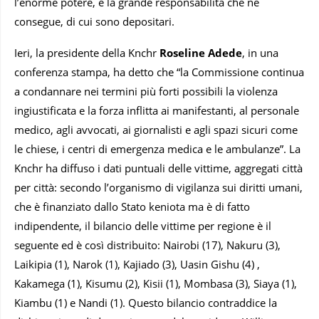
l’enorme potere, e la grande responsabilità che ne
consegue, di cui sono depositari.
Ieri, la presidente della Knchr
Roseline Adede
, in una
conferenza stampa, ha detto che “la Commissione continua
a condannare nei termini più forti possibili la violenza
ingiustificata e la forza inflitta ai manifestanti, al personale
medico, agli avvocati, ai giornalisti e agli spazi sicuri come
le chiese, i centri di emergenza medica e le ambulanze”. La
Knchr ha diffuso i dati puntuali delle vittime, aggregati città
per città: secondo l’organismo di vigilanza sui diritti umani,
che è finanziato dallo Stato keniota ma è di fatto
indipendente, il bilancio delle vittime per regione è il
seguente ed è così distribuito: Nairobi (17), Nakuru (3),
Laikipia (1), Narok (1), Kajiado (3), Uasin Gishu (4) ,
Kakamega (1), Kisumu (2), Kisii (1), Mombasa (3), Siaya (1),
Kiambu (1) e Nandi (1). Questo bilancio contraddice la