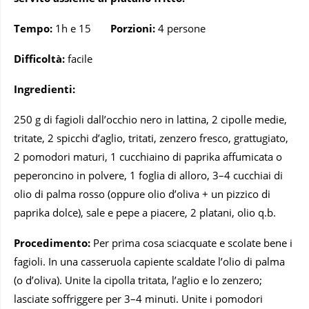
Tempo:
1h e 15
Porzioni:
4 persone
Difficoltà:
facile
Ingredienti:
250 g di fagioli dall’occhio nero in lattina, 2 cipolle medie,
tritate, 2 spicchi d’aglio, tritati, zenzero fresco, grattugiato,
2 pomodori maturi, 1 cucchiaino di paprika affumicata o
peperoncino in polvere, 1 foglia di alloro, 3–4 cucchiai di
olio di palma rosso (oppure olio d’oliva + un pizzico di
paprika dolce), sale e pepe a piacere, 2 platani, olio q.b.
Procedimento:
Per prima cosa sciacquate e scolate bene i
fagioli. In una casseruola capiente scaldate l’olio di palma
(o d’oliva). Unite la cipolla tritata, l’aglio e lo zenzero;
lasciate soffriggere per 3–4 minuti. Unite i pomodori