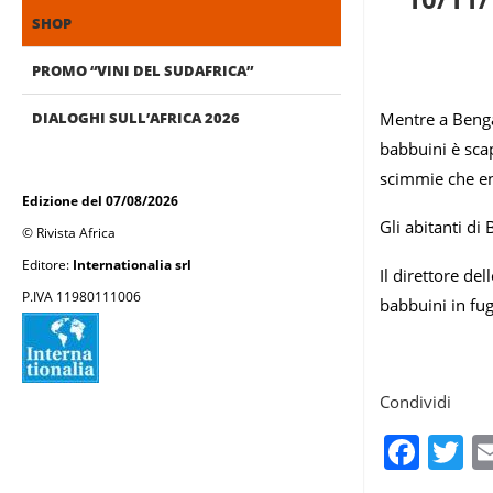
SHOP
PROMO “VINI DEL SUDAFRICA”
DIALOGHI SULL’AFRICA 2026
Mentre a Bengasi
babbuini è scap
scimmie che ent
Edizione del 07/08/2026
Gli abitanti di
© Rivista Africa
Editore:
Internationalia srl
Il direttore de
P.IVA 11980111006
babbuini in fu
Condividi
Fac
T