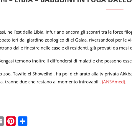
, nell’est della Libia, infuriano ancora gli scontri tra le forze fil
pato ieri dal giardino zoologico di el Galaa, riversandosi per le vi
rano dalle finestre nelle case e di residenti, già provati da mesi d
 Bengasi temono inoltre il diffondersi di malattie che possono ess
llo zoo, Tawfiq el Showeihdi, ha poi dichiarato alla tv privata Akk
ga, tranne due che restano al momento introvabili.
(ANSAmed).
ebook
witter
Email
Pinterest
Condividi