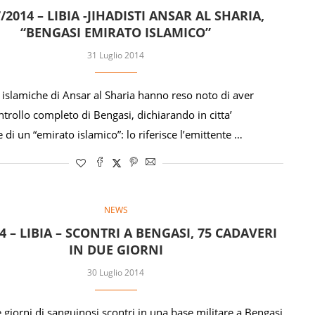
/2014 – LIBIA -JIHADISTI ANSAR AL SHARIA,
“BENGASI EMIRATO ISLAMICO”
31 Luglio 2014
 islamiche di Ansar al Sharia hanno reso noto di aver
ntrollo completo di Bengasi, dichiarando in citta’
ne di un “emirato islamico”: lo riferisce l’emittente …
NEWS
14 – LIBIA – SCONTRI A BENGASI, 75 CADAVERI
IN DUE GIORNI
30 Luglio 2014
iorni di sanguinosi scontri in una base militare a Bengasi