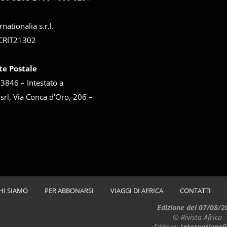
rnationalia s.r.l.
CRIT21302
te Postale
846 – Intestato a
 srl, Via Conca d’Oro, 206
–
HI SIAMO
PER ABBONARSI
VIAGGI DI AFRICA
CONTATTI
Edizione del 07/08/2
© Rivista Africa
Editore:
Internationali