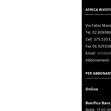
AFRICA RIVIST
Via Fabio Mas
Tel. 02.80898
Cell. 375.535
Fax 06.92933
Email:
info@afri
Abbonamenti:
PER ABBONARS
Online
Bonifico Banc
IBAN: IT 65 H