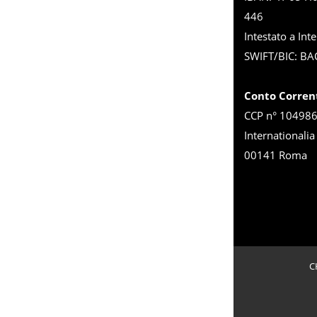
446
Intestato a Inte
SWIFT/BIC: BA
Conto Corren
CCP n° 1049863
Internationalia
00141 Roma
C