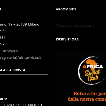
A
ARGOMENTI
simo, 19 – 20139 Milano
696
3235
ISCRIVITI ORA
897
carivista.it
segreteria@africarivista.it
I ALLA RIVISTA
ario
030 3203 2100 1000 0291