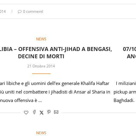
014
0 commentI
NEWS
 LIBIA – OFFENSIVA ANTI-JIHAD A BENGASI,
07/1
DECINE DI MORTI
AN
21 Ottobre 2014
ri libiche e gli uomini dell’ex generale Khalifa Haftar
I milizian
 uniti nel combattere i jihadisti di Ansar al Sharia in
pickup arm
 nuova offensiva è …
Baghdadi. 
NEWS