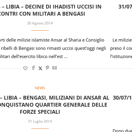
 – LIBIA – DECINE DI IHADISTI UCCISI IN
31/07
CONTRI CON MILITARI A BENGASI
30 Agosto 2014
ti delle milizie islamiste Ansar al Sharia e Consiglio
Le milizie
 ribelli di Bengasi sono rimasti uccisi quest’oggi negli
preso il co
litari dell’esercito libico nell’est …
l’istituzio
NEWS
 – LIBIA – BENGASI, MILIZIANI DI ANSAR AL
30/07/
ONQUISTANO QUARTIER GENERALE DELLE
FORZE SPECIALI
31 Luglio 2014
Dopo due g