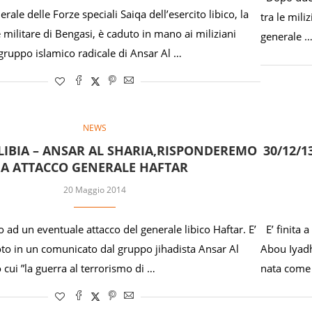
rale delle Forze speciali Saiqa dell’esercito libico, la
tra le mili
 militare di Bengasi, è caduto in mano ai miliziani
generale 
 gruppo islamico radicale di Ansar Al …
NEWS
– LIBIA – ANSAR AL SHARIA,RISPONDEREMO
30/12/1
A ATTACCO GENERALE HAFTAR
20 Maggio 2014
d un eventuale attacco del generale libico Haftar. E’
E’ finita a
to in un comunicato dal gruppo jihadista Ansar Al
Abou Iyadh
cui ”la guerra al terrorismo di …
nata come 