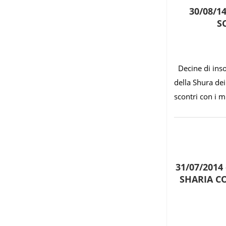
30/08/14
S
Decine di insor
della Shura dei
scontri con i mi
31/07/2014
SHARIA C