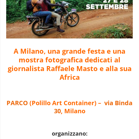
A Milano, una grande festa e una
mostra fotografica dedicati al
giornalista Raffaele Masto e alla sua
Africa
PARCO
(Polillo Art Container)
–
via Binda
30
, Milano
organizzano: