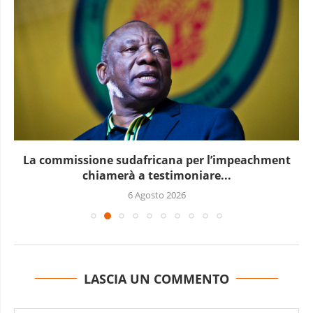
na per l’impeachment
Le elezioni presid
imoniare...
2026
LASCIA UN COMMENTO