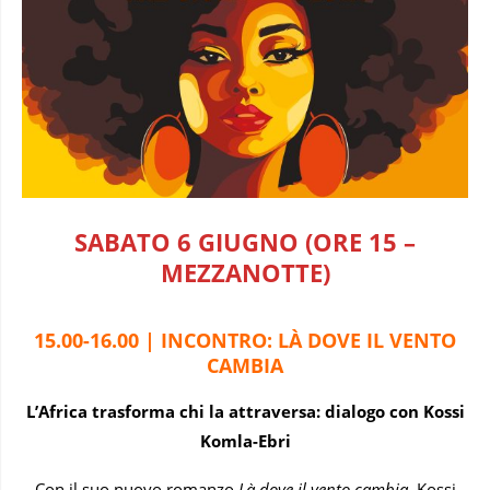
SABATO 6 GIUGNO (ORE 15 –
MEZZANOTTE)
15.00-16.00 | INCONTRO: LÀ DOVE IL VENTO
CAMBIA
L’Africa trasforma chi la attraversa: dialogo con Kossi
Komla-Ebri
Con il suo nuovo romanzo
Là dove il vento cambia
, Kossi