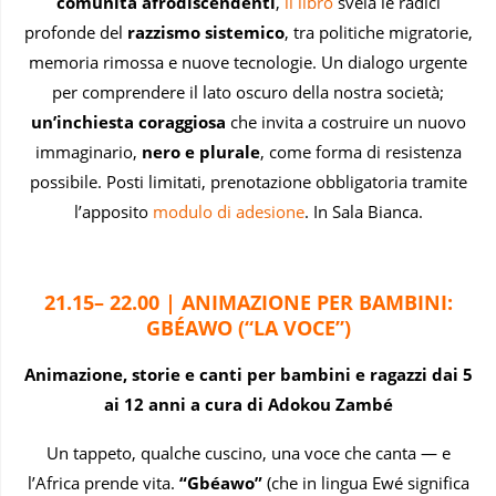
comunità afrodiscendenti
,
il libro
svela le radici
profonde del
razzismo sistemico
, tra politiche migratorie,
memoria rimossa e nuove tecnologie. Un dialogo urgente
per comprendere il lato oscuro della nostra società;
un’inchiesta coraggiosa
che invita a costruire un nuovo
immaginario,
nero e plurale
, come forma di resistenza
possibile. Posti limitati, prenotazione obbligatoria tramite
l’apposito
modulo di adesione
. In Sala Bianca.
21.15– 22.00 | ANIMAZIONE PER BAMBINI:
GBÉAWO (“LA VOCE”)
Animazione, storie e canti per bambini e ragazzi dai 5
ai 12 anni a cura di Adokou Zambé
Un tappeto, qualche cuscino, una voce che canta — e
l’Africa prende vita.
“Gbéawo”
(che in lingua Ewé significa