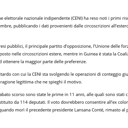
elettorale nazionale indipendente (CENI) ha reso noti i primi risul
mbre, pubblicando i dati provenienti dalle circoscrizioni all’estero
 resi pubblici, il principale partito d’opposizione, l’Unione delle f
osto nelle circoscrizioni estere, mentre in Guinea è stata la Coa
 ottenere la maggior parte delle preferenze.
 ritardo con cui la CENI sta svolgendo le operazioni di conteggio gi
ragione legittima che ne spieghi il motivo.
sabato scorso sono state le prime in 11 anni, alle quali sono stati 
ituito da 114 deputati. Il voto dovrebbero consentire all’ex colon
 quando morì il precedente presidente Lansana Conté, rimasto al 