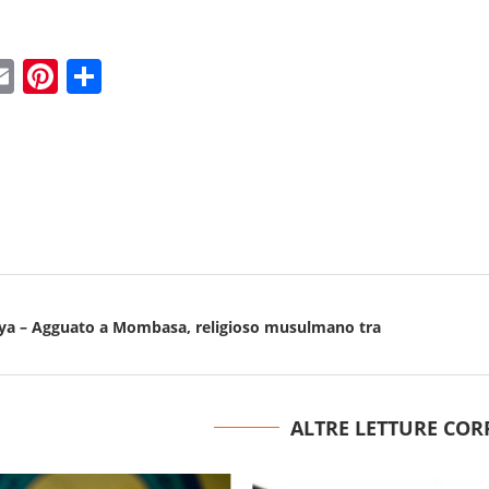
ebook
witter
Email
Pinterest
Condividi
nya – Agguato a Mombasa, religioso musulmano tra
ALTRE LETTURE COR