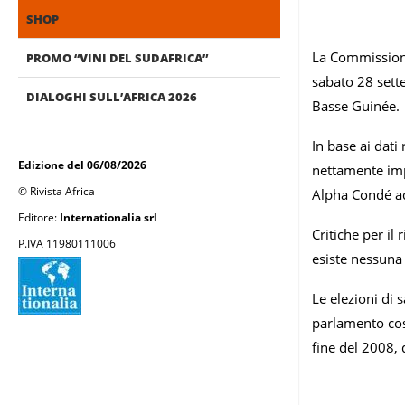
SHOP
La Commissione 
PROMO “VINI DEL SUDAFRICA”
sabato 28 sette
DIALOGHI SULL’AFRICA 2026
Basse Guinée.
In base ai dati
Edizione del 06/08/2026
nettamente imp
© Rivista Africa
Alpha Condé ad
Editore:
Internationalia srl
Critiche per il
P.IVA 11980111006
esiste nessuna 
Le elezioni di 
parlamento cost
fine del 2008,