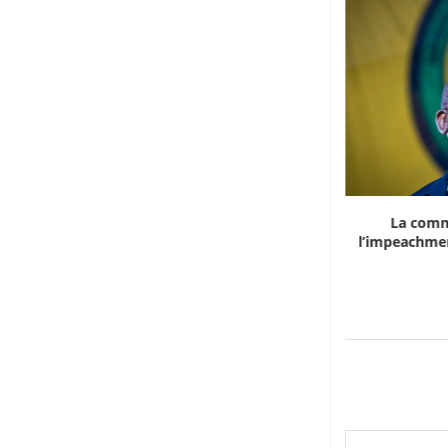
Marocco, la crescita non basta: l’analisi
La comm
economica dietro...
l’impeachmen
6 Agosto 2026