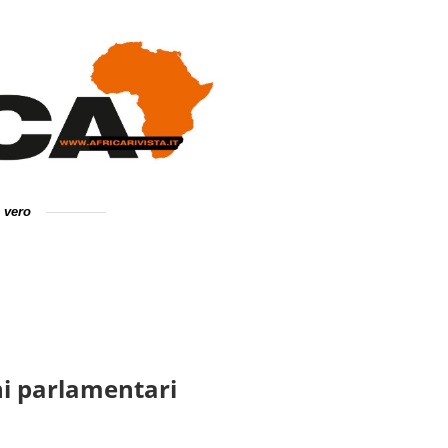
e vero
oni parlamentari