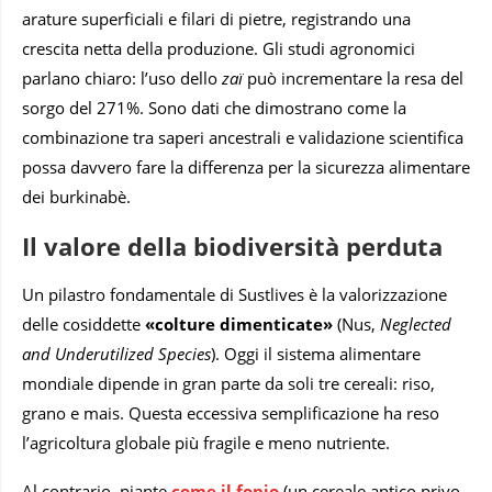
arature superficiali e filari di pietre, registrando una
crescita netta della produzione. Gli studi agronomici
parlano chiaro: l’uso dello
zaï
può incrementare la resa del
sorgo del 271%. Sono dati che dimostrano come la
combinazione tra saperi ancestrali e validazione scientifica
possa davvero fare la differenza per la sicurezza alimentare
dei burkinabè.
Il valore della biodiversità perduta
Un pilastro fondamentale di Sustlives è la valorizzazione
delle cosiddette
«colture dimenticate»
(Nus,
Neglected
and Underutilized Species
). Oggi il sistema alimentare
mondiale dipende in gran parte da soli tre cereali: riso,
grano e mais. Questa eccessiva semplificazione ha reso
l’agricoltura globale più fragile e meno nutriente.
Al contrario, piante
come il fonio
(un cereale antico privo