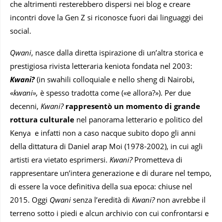
che altrimenti resterebbero dispersi nei blog e creare
incontri dove la Gen Z si riconosce fuori dai linguaggi dei
social.
Qwani
, nasce dalla diretta ispirazione di un’altra storica e
prestigiosa rivista letteraria keniota fondata nel 2003:
Kwani?
(in swahili colloquiale e nello sheng di Nairobi,
«
kwani»,
è spesso tradotta come («e allora?»). Per due
decenni,
Kwani?
rappresentò un momento di grande
rottura culturale
nel panorama letterario e politico del
Kenya e infatti non a caso nacque subito dopo gli anni
della dittatura di Daniel arap Moi (1978-2002), in cui agli
artisti era vietato esprimersi.
Kwani?
Prometteva di
rappresentare un’intera generazione e di durare nel tempo,
di essere la voce definitiva della sua epoca: chiuse nel
2015. Oggi
Qwani
senza l’eredità di
Kwani?
non avrebbe il
terreno sotto i piedi e alcun archivio con cui confrontarsi e