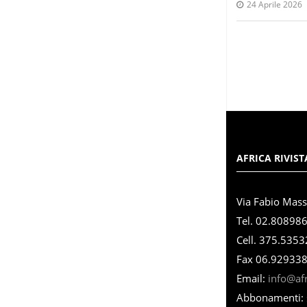
24 Aprile 2026
AFRICA RIVIST
Via Fabio Mas
Tel. 02.80898
Cell. 375.535
Fax 06.92933
Email:
info@afri
Abbonamenti: