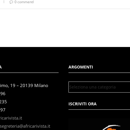
0 commentI
A
ARGOMENTI
simo, 19 – 20139 Milano
696
3235
ISCRIVITI ORA
897
carivista.it
segreteria@africarivista.it