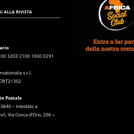
I ALLA RIVISTA
ario
030 3203 2100 1000 0291
rnationalia s.r.l.
CRIT21302
te Postale
846 – Intestato a
 srl, Via Conca d’Oro, 206
–