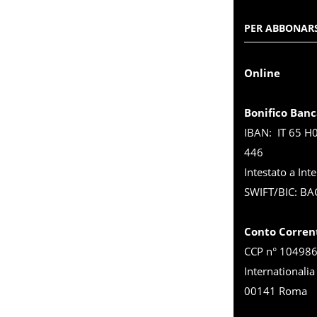
PER ABBONARS
Online
Bonifico Banc
IBAN: IT 65 H
446
Intestato a Inte
SWIFT/BIC: BA
Conto Corren
CCP n° 1049863
Internationalia
00141 Roma