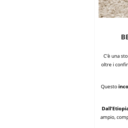
B
C’è una sto
oltre i confi
Questo
inc
Dall’Etiopia
ampio, compl