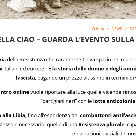
Cultura
NEWS
SOC
ELLA CIAO – GUARDA L’EVENTO SULLA
ria della Resistenza che raramente trova spazio nei manuali
ni italiani ed europei. È
la storia delle donne e degli uomi
fascista
, pagando un prezzo altissimo in termini d
ontro online
vuole riportare alla luce quelle vicende rimoss
“partigiani neri” con le
lotte anticolonia
 alla Libia
, fino all’esperienza dei
combattenti antifasci
esso e necessario: quello di una
Resistenza plurale
, cap
e narrazioni parziali del no