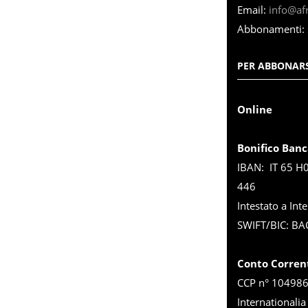
Email:
info@afri
Abbonamenti:
PER ABBONARS
Online
Bonifico Banc
IBAN: IT 65 H
446
Intestato a Inte
SWIFT/BIC: BA
Conto Corren
CCP n° 1049863
Internationalia