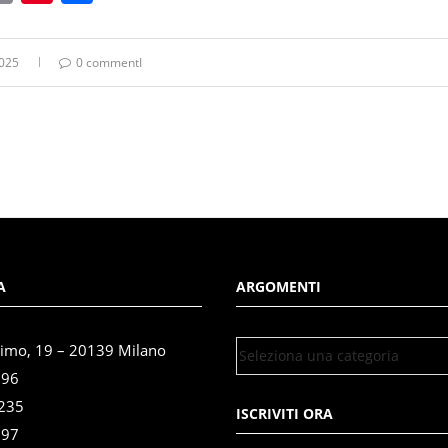
2025
0 commentI
A
ARGOMENTI
simo, 19 – 20139 Milano
696
3235
ISCRIVITI ORA
897