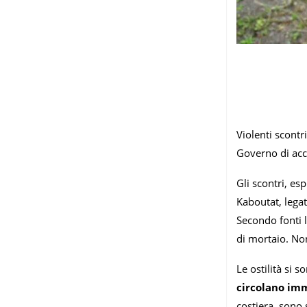
Violenti scontri
Governo di acco
Gli scontri, es
Kaboutat, legat
Secondo fonti l
di mortaio. Non 
Le ostilità si 
circolano imm
costiera, sono s