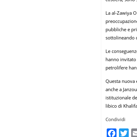
La al-Zawiya O
preoccupazione”
pubbliche e pri
sottolineando c
Le conseguenze 
hanno invitato 
petrolifere han
Questa nuova es
anche a Janzour
istituzionale d
libico di Khalif
Condividi
Fac
T