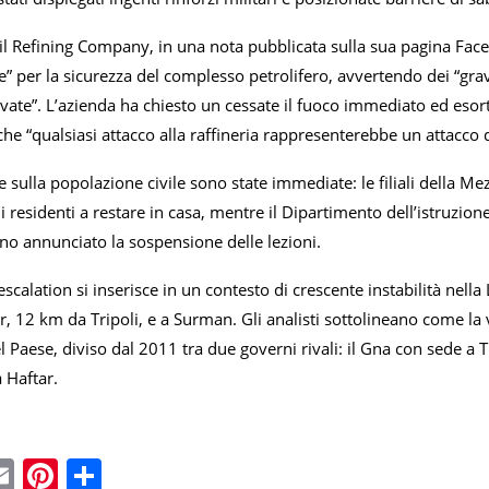
il Refining Company, in una nota pubblicata sulla sua pagina Fac
 per la sicurezza del complesso petrolifero, avvertendo dei “gravi 
vate”. L’azienda ha chiesto un cessate il fuoco immediato ed esort
he “qualsiasi attacco alla raffineria rappresenterebbe un attacco d
sulla popolazione civile sono state immediate: le filiali della Me
i residenti a restare in casa, mentre il Dipartimento dell’istruzione
no annunciato la sospensione delle lezioni.
calation si inserisce in un contesto di crescente instabilità nella L
, 12 km da Tripoli, e a Surman. Gli analisti sottolineano come la vio
el Paese, diviso dal 2011 tra due governi rivali: il Gna con sede a T
a Haftar.
ebook
witter
Email
Pinterest
Condividi