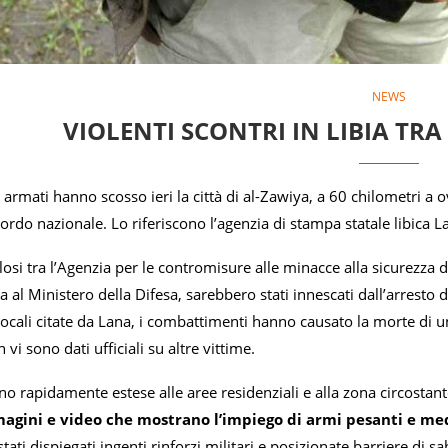
NEWS
VIOLENTI SCONTRI IN LIBIA TRA
 armati hanno scosso ieri la città di al-Zawiya, a 60 chilometri a ove
rdo nazionale. Lo riferiscono l’agenzia di stampa statale libica La
plosi tra l’Agenzia per le contromisure alle minacce alla sicurezza 
a al Ministero della Difesa, sarebbero stati innescati dall’arresto
ocali citate da Lana, i combattimenti hanno causato la morte di un
vi sono dati ufficiali su altre vittime.
sono rapidamente estese alle aree residenziali e alla zona circostante
agini e video che mostrano l’impiego di armi pesanti e me
tati dispiegati ingenti rinforzi militari e posizionate barriere di sa