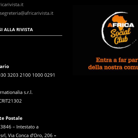
carivista.it
segreteria@africarivista.it
I ALLA RIVISTA
ario
030 3203 2100 1000 0291
rnationalia s.r.l.
CRIT21302
te Postale
846 – Intestato a
 srl, Via Conca d’Oro, 206
–