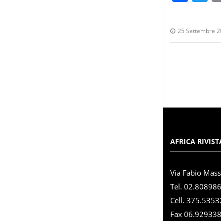
25 Settembre 
AFRICA RIVIST
Via Fabio Mas
Tel. 02.80898
Cell. 375.535
Fax 06.92933