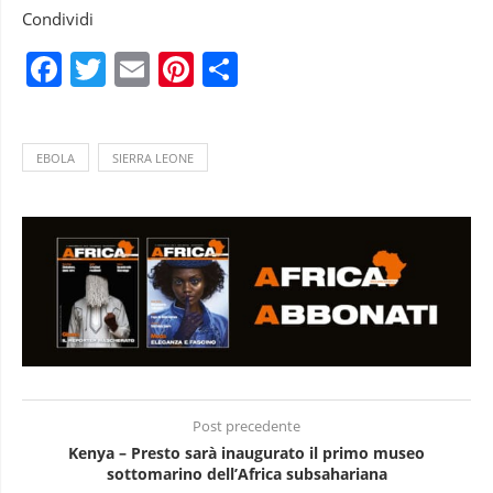
Condividi
Facebook
Twitter
Email
Pinterest
Condividi
EBOLA
SIERRA LEONE
Post precedente
Kenya – Presto sarà inaugurato il primo museo
sottomarino dell’Africa subsahariana