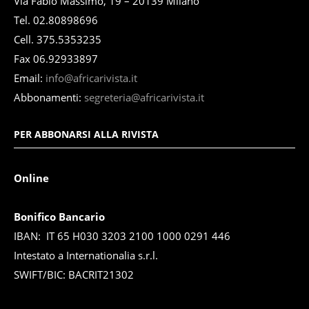
Via Fabio Massimo, 19 – 20139 Milano
Tel. 02.80898696
Cell. 375.5353235
Fax 06.92933897
Email:
info@africarivista.it
Abbonamenti:
segreteria@africarivista.it
PER ABBONARSI ALLA RIVISTA
Online
Bonifico Bancario
IBAN: IT 65 H030 3203 2100 1000 0291 446
Intestato a Internationalia s.r.l.
SWIFT/BIC: BACRIT21302