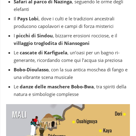
Safari al parco di Nazinga
, seguendo le orme degli
elefanti
Il
Pays Lobi
, dove i culti e le tradizioni ancestrali
producono capolavori e campi di forza misterici
I
picchi di Sindou
, bizzarre erosioni rocciose, e il
villaggio troglodita di Niansogoni
Le
cascate di Karfiguela
, un’oasi per un bagno ri-
generante, ricordando come qui l’acqua sia preziosa
Bobo-Dioulasso
, con la sua antica moschea di fango e
una vibrante scena musicale
Le
danze delle maschere Bobo-Bwa
, tra spiriti della
natura e simbologie complesse