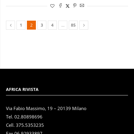
1
2
3
4
…
85
AFRICA RIVISTA
Via Fabio Massimo, 19 – 20139 Milano
Tel. 02.80898696
Cell. 375.5353235
Fax 06.92933897